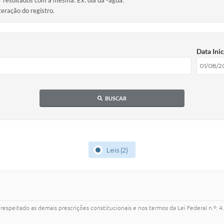
ir resultados com a mesma. Ex: dia da -agua.
teração do registro.
Data Inic
BUSCAR
Leis (2)
espeitado as demais prescrições constitucionais e nos termos da Lei Federal n.º: 4.