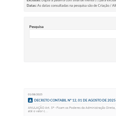
Exclusão:
Digite a palavra com sinal de menos (-) para exclu
Datas:
As datas consultadas na pesquisa são de Criação / Al
Pesquisa
01/08/2025
DECRETO CONTABIL Nº 12, 01 DE AGOSTO DE 2025
ANULAÇÃO Art. 5º - Ficam os Poderes da Administração Direta, r
até o valor c…