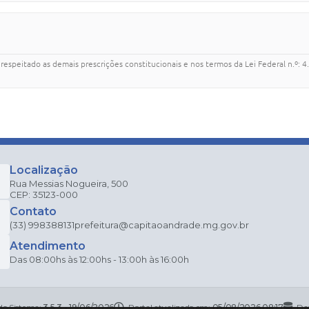
espeitado as demais prescrições constitucionais e nos termos da Lei Federal n.º: 4.
Localização
Rua Messias Nogueira, 500
CEP: 35123-000
Contato
(33) 998388131
prefeitura@capitaoandrade.mg.gov.br
Atendimento
Das 08:00hs às 12:00hs - 13:00h às 16:00h
do Sistema:
3.5.3 - 19/06/2026
Portal atualizado em:
05/08/2026 08:17
Da