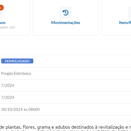
1
vos
Movimentações
Itens/
ações, etc)
HOMOLOGADO
Pregão Eletrônico
7/2024
7/2024
30/10/2024 às 08h00
 plantas, flores, grama e adubos destinados à revitalização e