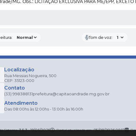
Andrade/MG. Obs.: LICITAÇÃO EXCLUSIVA PARA ME/EPP, EXCETO 
 MÍDIAS
eitura:
Tom de voz:
Localização
Rua Messias Nogueira, 500
CEP: 35123-000
Contato
(33) 998388131
prefeitura@capitaoandrade.mg.gov.br
Atendimento
Das 08:00hs às 12:00hs - 13:00h às 16:00h
do Sistema:
3.5.3 - 19/06/2026
Portal atualizado em:
05/08/2026 08:17
Da