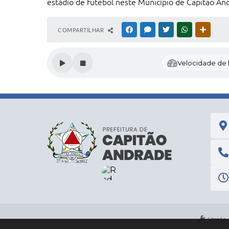
estádio de futebol neste Município de Capitão 
COMPARTILHAR
FACEBOOK
MESSENGER
TWITTER
WHATSAPP
OUTRAS
Velocidade de l
Versão 