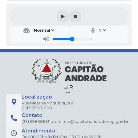
Localização
Rua Messias Nogueira, 500
CEP: 35123-000
Contato
(33) 998388131
prefeitura@capitaoandrade.mg.gov.br
Atendimento
Das 08:00hs às 12:00hs - 13:00h às 16:00h