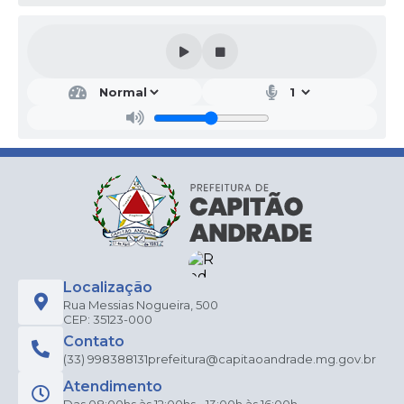
Secr
etar
ia
de
Saú
de
DEB
ORA
DE
SOU
ZA
FIAL
HO
Localização
Rua Messias Nogueira, 500
CEP: 35123-000
Contato
(33) 998388131
prefeitura@capitaoandrade.mg.gov.br
Atendimento