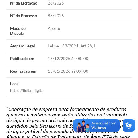
Nº da Licitação
28/2025
Nº do Processo
83/2025
Modo de
Aberto
Disputa
Amparo Legal
Lei 14.133/2021, Art 28, I
Publicado em
18/12/2025 às 08h00
Realização em
13/01/2026 às 09h00
Local
https://licitar.digital
“
Contração de empresa para fornecimento de produtos
químicos e materiais que serão utilizados no tratamento
da água de piscina utilizada na reabilitação de pacientes
atendidos pela Secretaria de Saúde, e no abastecimento
de água potável do povoado de Bom Jesus da Vista
Alegre e na Estação de Tratamento de Água/ETA da sede