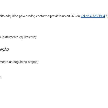
eito adquirido pelo credor, conforme previsto no art. 63 da
Lei nº 4.320/1964
u instrumento equivalente;
DAÇÃO
amente as seguintes etapas:
;