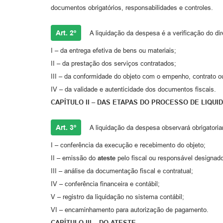
documentos obrigatórios, responsabilidades e controles.
Art. 2º
A liquidação da despesa é a verificação do dir
I – da entrega efetiva de bens ou materiais;
II – da prestação dos serviços contratados;
III – da conformidade do objeto com o empenho, contrato o
IV – da validade e autenticidade dos documentos fiscais.
CAPÍTULO II – DAS ETAPAS DO PROCESSO DE LIQUI
Art. 3º
A liquidação da despesa observará obrigatori
I – conferência da execução e recebimento do objeto;
II – emissão do
ateste
pelo fiscal ou responsável designado
III – análise da documentação fiscal e contratual;
IV – conferência financeira e contábil;
V – registro da liquidação no sistema contábil;
VI – encaminhamento para autorização de pagamento.
CAPÍTULO III – DO ATESTE