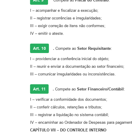
Compete ao
Fiscal do Contrato
:
I – acompanhar e fiscalizar a execução;
II – registrar ocorrências e irregularidades;
III – exigir correção de itens não conformes;
IV – emitir o ateste.
Art. 10
.
Compete ao
Setor Requisitante
:
I – providenciar a conferência inicial do objeto;
II – reunir e enviar a documentação ao setor financeiro;
III – comunicar irregularidades ou inconsistências.
Art. 11
.
Compete ao
Setor Financeiro/Contábil
:
I – verificar a conformidade dos documentos;
II – conferir cálculos, retenções e tributos;
III – registrar a liquidação no sistema contábil;
IV – encaminhar ao Ordenador de Despesas para pagament
CAPÍTULO VII – DO CONTROLE INTERNO