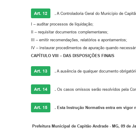
Art. 12
.
A Controladoria Geral do Município de Capit
I – auditar processos de liquidação;
II – requisitar documentos complementares;
III – emitir recomendações, relatórios e apontamentos;
IV – instaurar procedimentos de apuração quando necessár
CAPÍTULO VIII – DAS DISPOSIÇÕES FINAIS
Art. 13
.
A ausência de qualquer documento obrigatóri
Art. 14
.
Os casos omissos serão resolvidos pela Con
Art. 15
.
Esta Instrução Normativa entra em vigor n
Prefeitura Municipal de Capitão Andrade - MG, 09 de Ja