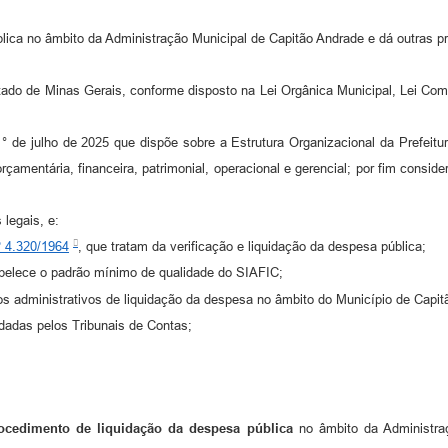
lica no âmbito da Administração Municipal de Capitão Andrade e dá outras pr
tado de Minas Gerais, conforme disposto na Lei Orgânica Municipal, Lei Co
 de julho de 2025 que dispõe sobre a Estrutura Organizacional da Prefeitur
 orçamentária, financeira, patrimonial, operacional e gerencial; por fim cons
 legais, e:
º 4.320/1964
, que tratam da verificação e liquidação da despesa pública;
abelece o padrão mínimo de qualidade do SIAFIC;
s administrativos de liquidação da despesa no âmbito do Município de Capit
dadas pelos Tribunais de Contas;
ocedimento de liquidação da despesa pública
no âmbito da Administraç