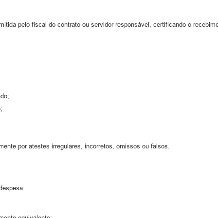
mitida pelo fiscal do contrato ou servidor responsável, certificando o receb
ado;
;
mente por atestes irregulares, incorretos, omissos ou falsos.
 despesa:
mento equivalente;