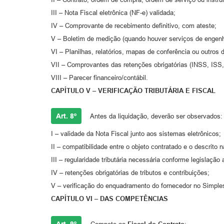
III – Nota Fiscal eletrônica (NF-e) validada;
IV – Comprovante de recebimento definitivo, com ateste;
V – Boletim de medição (quando houver serviços de engenh
VI – Planilhas, relatórios, mapas de conferência ou outros
VII – Comprovantes das retenções obrigatórias (INSS, ISS, 
VIII – Parecer financeiro/contábil.
CAPÍTULO V – VERIFICAÇÃO TRIBUTÁRIA E FISCAL
Art. 8º
Antes da liquidação, deverão ser observados:
I – validade da Nota Fiscal junto aos sistemas eletrônicos;
II – compatibilidade entre o objeto contratado e o descrito n
III – regularidade tributária necessária conforme legislação 
IV – retenções obrigatórias de tributos e contribuições;
V – verificação do enquadramento do fornecedor no Simples
CAPÍTULO VI – DAS COMPETÊNCIAS
Art. 9º