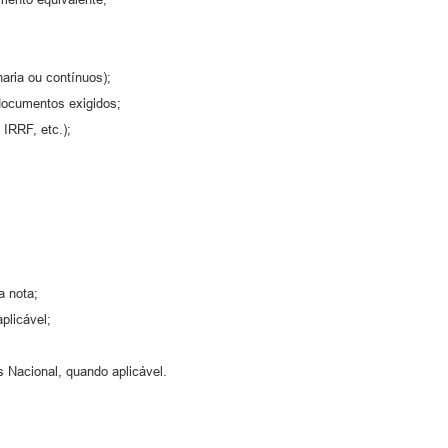
aria ou contínuos);
 documentos exigidos;
IRRF, etc.);
a nota;
aplicável;
 Nacional, quando aplicável.