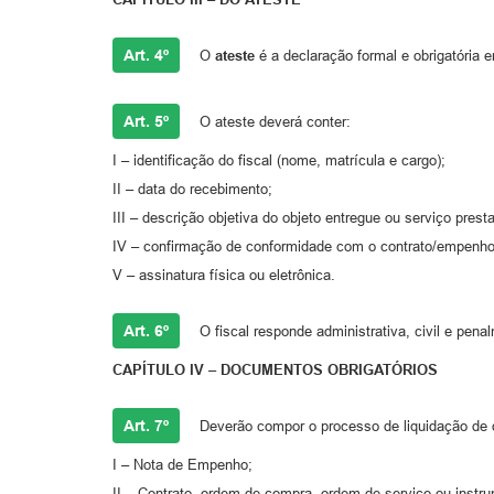
Art. 4º
O
ateste
é a declaração formal e obrigatória e
Art. 5º
O ateste deverá conter:
I – identificação do fiscal (nome, matrícula e cargo);
II – data do recebimento;
III – descrição objetiva do objeto entregue ou serviço prest
IV – confirmação de conformidade com o contrato/empenho
V – assinatura física ou eletrônica.
Art. 6º
O fiscal responde administrativa, civil e penal
CAPÍTULO IV – DOCUMENTOS OBRIGATÓRIOS
Art. 7º
Deverão compor o processo de liquidação de
I – Nota de Empenho;
II – Contrato, ordem de compra, ordem de serviço ou instru