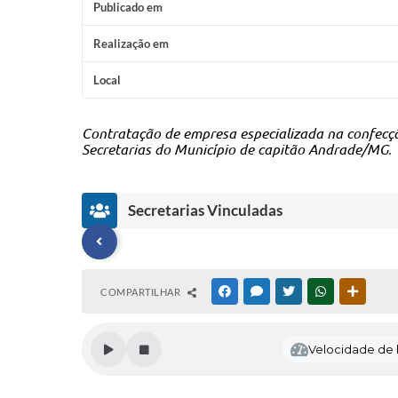
Publicado em
Realização em
Local
Contratação de empresa especializada na confecç
Secretarias do Município de capitão Andrade/MG
.
Secretarias Vinculadas
S
S
COMPARTILHAR
FACEBOOK
MESSENGER
TWITTER
WHATSAPP
OUTRAS
e
e
c
c
r
r
e
e
Velocidade de l
t
t
a
a
ri
ri