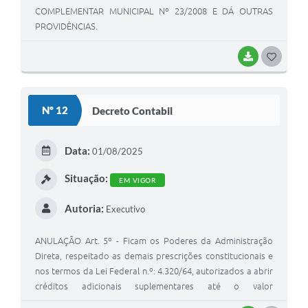
COMPLEMENTAR MUNICIPAL Nº 23/2008 E DÁ OUTRAS
PROVIDÊNCIAS.
BAIXAR
G
O
S
Nº 12
Decreto Contabil
T
E
Data:
01/08/2025
I
Situação:
EM VIGOR
Autoria:
Executivo
ANULAÇÃO Art. 5º - Ficam os Poderes da Administração
Direta, respeitado as demais prescrições constitucionais e
nos termos da Lei Federal n.º: 4.320/64, autorizados a abrir
créditos adicionais suplementares até o valor
correspondente a 30% (trinta por cento) dos Orçamentos