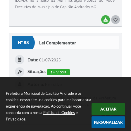
(LGPD), no âmbito da Administração Pública do Poder
Executivo do Município de Capitão Andrade/MG.
BAIXAR
G
O
S
Nº 88
Lei Complementar
T
E
Data:
01/07/2025
I
Situação:
EM VIGOR
Autoria:
Executivo
Prefeitura Municipal de Capitão Andrade e os
Dispõe sobre a Organização Administrativa da Prefeitura
cookies: nosso site usa cookies para melhorar a sua
Municipal de Capitão Andrade e dá outras providências”.
experiência de navegação. Ao continuar você
ACEITAR
concorda com a nossa
Política de Cookies
e
BAIXAR
G
Privacidade
.
PERSONALIZAR
O