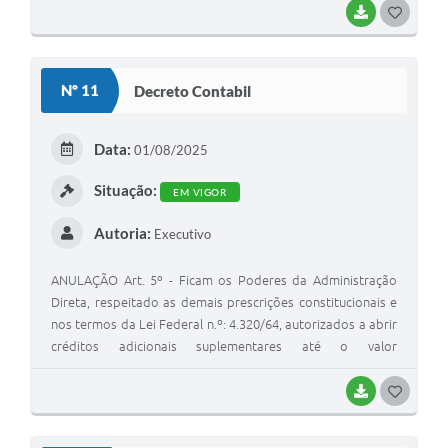
Fiscal e da Seguridade Social, com a finalidade de
BAIXAR
G
incorporar valores que excedam as previsões constates
O
desta Lei, mediante a utilização de recursos provenientes
S
de: I - anulação parcial ou total de dotações; II -
Nº 11
Decreto Contabil
incorporação de superávit e/ou saldo financeiro disponível
T
do exercício anterior; III - excesso de arrecadação em bases
E
constantes.
Data:
01/08/2025
I
Situação:
EM VIGOR
Autoria:
Executivo
ANULAÇÃO Art. 5º - Ficam os Poderes da Administração
Direta, respeitado as demais prescrições constitucionais e
nos termos da Lei Federal n.º: 4.320/64, autorizados a abrir
créditos adicionais suplementares até o valor
correspondente a 30% (trinta por cento) dos Orçamentos
Fiscal e da Seguridade Social, com a finalidade de
BAIXAR
G
incorporar valores que excedam as previsões constates
O
desta Lei, mediante a utilização de recursos provenientes