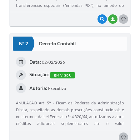
transferências especiais (“emendas PIX”), no âmbito do
Município de Capitão Andrade/MG, e dá outras
providências.
VISUALIZAR
BAIXAR
G
O
S
Nº 2
Decreto Contabil
T
E
Data:
02/02/2026
I
Situação:
EM VIGOR
Autoria:
Executivo
ANULAÇÃO Art. 5º - Ficam os Poderes da Administração
Direta, respeitado as demais prescrições constitucionais e
nos termos da Lei Federal n.º: 4.320/64, autorizados a abrir
créditos adicionais suplementares até o valor
correspondente a 30% (trinta por cento) dos Orçamentos
Fiscal e da Seguridade Social, com a finalidade de
G