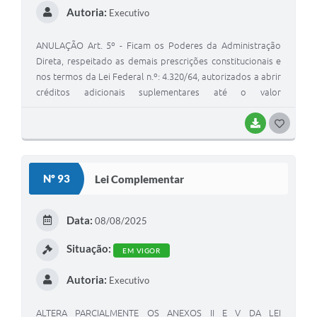
Autoria:
Executivo
ANULAÇÃO Art. 5º - Ficam os Poderes da Administração
Direta, respeitado as demais prescrições constitucionais e
nos termos da Lei Federal n.º: 4.320/64, autorizados a abrir
créditos adicionais suplementares até o valor
correspondente a 30% (trinta por cento) dos Orçamentos
Fiscal e da Seguridade Social, com a finalidade de
BAIXAR
G
incorporar valores que excedam as previsões constates
O
desta Lei, mediante a utilização de recursos provenientes
S
de: I - anulação parcial ou total de dotações; II -
Nº 93
Lei Complementar
incorporação de superávit e/ou saldo financeiro disponível
T
do exercício anterior; III - excesso de arrecadação em bases
E
constantes.
Data:
08/08/2025
I
Situação:
EM VIGOR
Autoria:
Executivo
ALTERA PARCIALMENTE OS ANEXOS II E V DA LEI