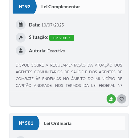
S
de: I - anulação parcial ou total de dotações; II -
Nº 92
Lei Complementar
incorporação de superávit e/ou saldo financeiro disponível
T
do exercício anterior; III - excesso de arrecadação em bases
E
constantes.
Data:
10/07/2025
I
Situação:
EM VIGOR
Autoria:
Executivo
DISPÕE SOBRE A REGULAMENTAÇÃO DA ATUAÇÃO DOS
AGENTES COMUNITÁRIOS DE SAÚDE E DOS AGENTES DE
COMBATE ÀS ENDEMIAS NO ÂMBITO DO MUNICÍPIO DE
CAPITÃO ANDRADE, NOS TERMOS DA LEI FEDERAL Nº
11.350/2006, E DÁ OUTRAS PROVIDÊNCIAS.
BAIXAR
G
O
S
Nº 501
Lei Ordinária
T
E