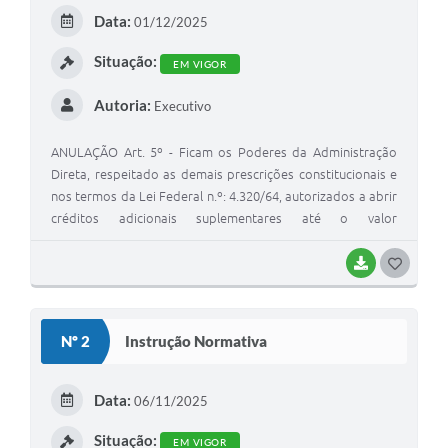
E
Data:
01/12/2025
I
Situação:
EM VIGOR
Autoria:
Executivo
ANULAÇÃO Art. 5º - Ficam os Poderes da Administração
Direta, respeitado as demais prescrições constitucionais e
nos termos da Lei Federal n.º: 4.320/64, autorizados a abrir
créditos adicionais suplementares até o valor
correspondente a 30% (trinta por cento) dos Orçamentos
Fiscal e da Seguridade Social, com a finalidade de
BAIXAR
G
incorporar valores que excedam as previsões constates
O
desta Lei, mediante a utilização de recursos provenientes
S
de: I - anulação parcial ou total de dotações; II -
Nº 2
Instrução Normativa
incorporação de superávit e/ou saldo financeiro disponível
T
do exercício anterior; III - excesso de arrecadação em bases
E
constantes.
Data:
06/11/2025
I
Situação:
EM VIGOR