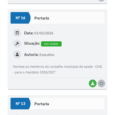
incorporar valores que excedam as previsões constates
O
desta Lei, mediante a utilização de recursos provenientes
S
de: I - anulação parcial ou total de dotações; II -
Nº 16
Portaria
incorporação de superávit e/ou saldo financeiro disponível
T
do exercício anterior; III - excesso de arrecadação em bases
E
constantes.
Data:
01/02/2026
I
Situação:
EM VIGOR
Autoria:
Executivo
Nomeia os membros do conselho municipal de saúde - CMS
- para o mandato 2026/2027
BAIXAR
G
O
S
Nº 13
Portaria
T