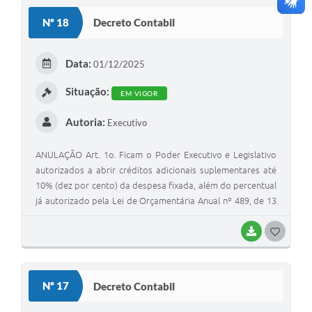
S
Nº 18
Decreto Contabil
T
E
Data:
01/12/2025
I
Situação:
EM VIGOR
Autoria:
Executivo
ANULAÇÃO Art. 1o. Ficam o Poder Executivo e Legislativo
autorizados a abrir créditos adicionais suplementares até
10% (dez por cento) da despesa fixada, além do percentual
já autorizado pela Lei de Orçamentária Anual nº 489, de 13
de dezembro de 2024, que estima a receita e fixa a despesa
para o Município no exercício financeiro de 2025.
BAIXAR
G
O
S
Nº 17
Decreto Contabil
T