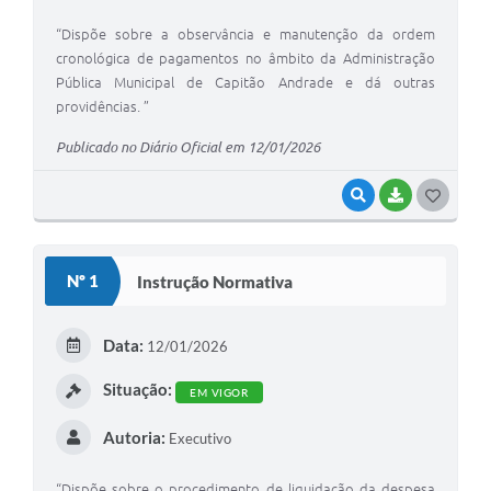
“Dispõe sobre a observância e manutenção da ordem
cronológica de pagamentos no âmbito da Administração
Pública Municipal de Capitão Andrade e dá outras
providências. ”
Publicado no Diário Oficial em 12/01/2026
VISUALIZAR
BAIXAR
G
O
S
Nº 1
Instrução Normativa
T
E
Data:
12/01/2026
I
Situação:
EM VIGOR
Autoria:
Executivo
“Dispõe sobre o procedimento de liquidação da despesa