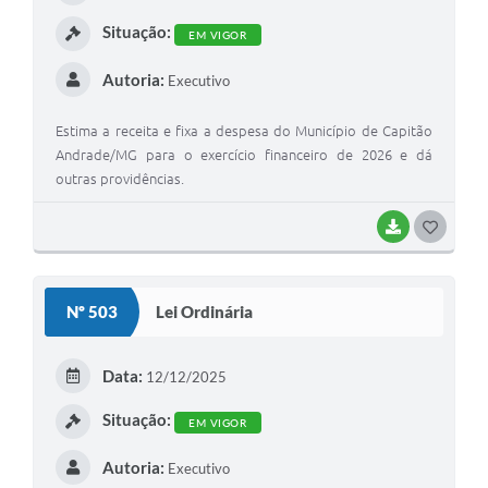
I
Situação:
EM VIGOR
Autoria:
Executivo
Estima a receita e fixa a despesa do Município de Capitão
Andrade/MG para o exercício financeiro de 2026 e dá
outras providências.
BAIXAR
G
O
S
Nº 503
Lei Ordinária
T
E
Data:
12/12/2025
I
Situação:
EM VIGOR
Autoria:
Executivo