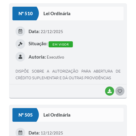
desta Lei, mediante a utilização de recursos provenientes
S
de: I - anulação parcial ou total de dotações; II -
Nº 510
Lei Ordinária
incorporação de superávit e/ou saldo financeiro disponível
T
do exercício anterior; III - excesso de arrecadação em bases
E
constantes.
Data:
22/12/2025
I
Situação:
EM VIGOR
Autoria:
Executivo
DISPÕE SOBRE A AUTORIZAÇÃO PARA ABERTURA DE
CRÉDITO SUPLEMENTAR E DÁ OUTRAS PROVIDÊNCIAS
BAIXAR
G
O
S
Nº 505
Lei Ordinária
T
E
Data:
12/12/2025