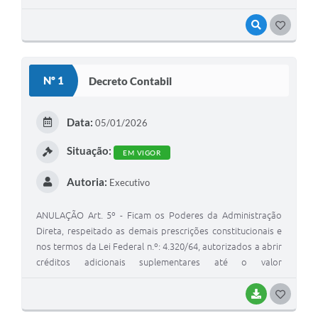
VISUALIZAR
G
O
S
Nº 1
Decreto Contabil
T
E
Data:
05/01/2026
I
Situação:
EM VIGOR
Autoria:
Executivo
ANULAÇÃO Art. 5º - Ficam os Poderes da Administração
Direta, respeitado as demais prescrições constitucionais e
nos termos da Lei Federal n.º: 4.320/64, autorizados a abrir
créditos adicionais suplementares até o valor
correspondente a 30% (trinta por cento) dos Orçamentos
Fiscal e da Seguridade Social, com a finalidade de
BAIXAR
G
incorporar valores que excedam as previsões constates
O