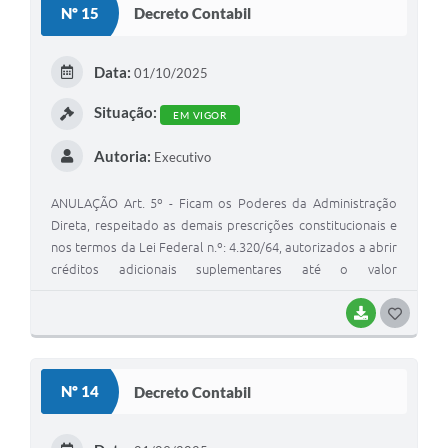
Nº 15
Decreto Contabil
T
E
Data:
01/10/2025
I
Situação:
EM VIGOR
Autoria:
Executivo
ANULAÇÃO Art. 5º - Ficam os Poderes da Administração
Direta, respeitado as demais prescrições constitucionais e
nos termos da Lei Federal n.º: 4.320/64, autorizados a abrir
créditos adicionais suplementares até o valor
correspondente a 30% (trinta por cento) dos Orçamentos
Fiscal e da Seguridade Social, com a finalidade de
BAIXAR
G
incorporar valores que excedam as previsões constates
O
desta Lei, mediante a utilização de recursos provenientes
S
de: I - anulação parcial ou total de dotações; II -
Nº 14
Decreto Contabil
incorporação de superávit e/ou saldo financeiro disponível
T
do exercício anterior; III - excesso de arrecadação em bases
E
constantes.