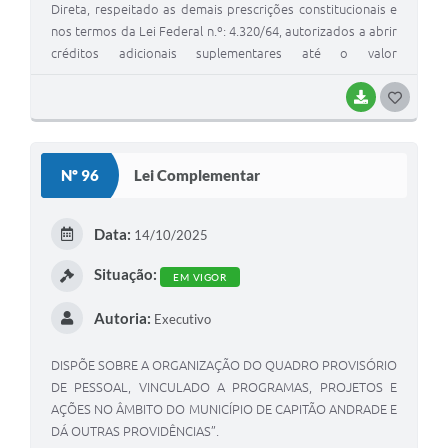
Direta, respeitado as demais prescrições constitucionais e
nos termos da Lei Federal n.º: 4.320/64, autorizados a abrir
créditos adicionais suplementares até o valor
correspondente a 30% (trinta por cento) dos Orçamentos
Fiscal e da Seguridade Social, com a finalidade de
BAIXAR
G
incorporar valores que excedam as previsões constates
O
desta Lei, mediante a utilização de recursos provenientes
S
de: I - anulação parcial ou total de dotações; II -
Nº 96
Lei Complementar
incorporação de superávit e/ou saldo financeiro disponível
T
do exercício anterior; III - excesso de arrecadação em bases
E
constantes.
Data:
14/10/2025
I
Situação:
EM VIGOR
Autoria:
Executivo
DISPÕE SOBRE A ORGANIZAÇÃO DO QUADRO PROVISÓRIO
DE PESSOAL, VINCULADO A PROGRAMAS, PROJETOS E
AÇÕES NO ÂMBITO DO MUNICÍPIO DE CAPITÃO ANDRADE E
DÁ OUTRAS PROVIDÊNCIAS”.