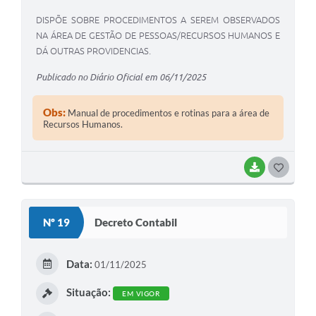
DISPÕE SOBRE PROCEDIMENTOS A SEREM OBSERVADOS
NA ÁREA DE GESTÃO DE PESSOAS/RECURSOS HUMANOS E
DÁ OUTRAS PROVIDENCIAS.
Publicado no Diário Oficial em 06/11/2025
Obs:
Manual de procedimentos e rotinas para a área de
Recursos Humanos.
BAIXAR
G
O
S
Nº 19
Decreto Contabil
T
E
Data:
01/11/2025
I
Situação:
EM VIGOR