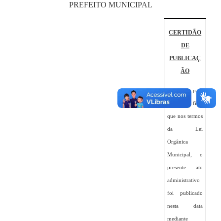
PREFEITO MUNICIPAL
CERTIDÃO
DE
PUBLICAÇ
ÃO
Certifico para
os devidos fins,
que nos termos
da Lei
Orgânica
Municipal, o
presente ato
administrativo
foi publicado
nesta data
mediante