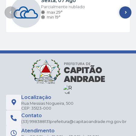
Sexta
07 Ago
Parcialmente nublado
max 29°
min 19°
Localização
Rua Messias Nogueira, 500
CEP: 35123-000
Contato
(33) 998388131
prefeitura@capitaoandrade.mg.gov.br
Atendimento