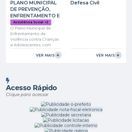
PLANO MUNICIPAL
Defesa Civil
DE PREVENÇÃO,
ENFRENTAMENTO E
ATENDIMENTO
Assistência Social +2
O Plano Municipal de
ESPECIALIZADO A
Enfrentamento da
CRIANÇAS E
Violência contra Crianças
ADOLESCENTES
e Adolescentes, com
VÍTIMAS DE
ênfase para os casos de
VIOLÊNCIA NO
VER MAIS
VER MAIS
abuso e exploração
MUNICÍPIO DE
sexual, do município de
CAPITÃO
Capitão Andrade/MG tem
como objetivo promover
ANDRADE/MG
e assegurar os direitos
sexuais de crianças e
Acesso Rápido
adolescentes, com ações
Clique para acessar
estratégicas e integradas
de prevenção,
atendimento, defesa e
promoção, desenvolvidas
pelos mais diversos
setores da administração.
A elaboração deste